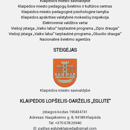
Klaipėdos miesto savivaldybė
Klaipėdos miesto pedagogų švietimo ir kultūros centras
Klaipėdos miesto pedagoginė psichologinė tarnyba
Klaipėdos apskrities valstybinė mokesčių inspekcija
Elektroniniai valdžios vartai
Viešoji įstaiga „Vaiko labui“ tarptautinė programa „Zipio draugai“
Viešoji įstaiga „Vaiko labui“ tarptautinė programa „Obuolio draugai“
Nacionalinė švietimo agentūra
STEIGĖJAS
Klaipėdos miesto savivaldybė
KLAIPĖDOS LOPŠELIS-DARŽELIS „EGLUTĖ“
Įstaigos kodas 190434741
Adresas: Naujakiemio g. 8, 94189 Klaipėda
Tel. +370 678 26940
El. paštas egluteklaipeda@gmail.com