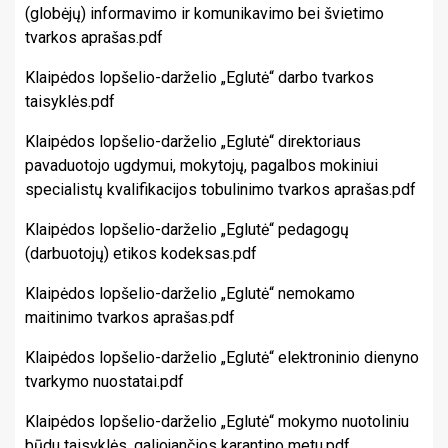
(globėjų) informavimo ir komunikavimo bei švietimo
tvarkos aprašas.pdf
Klaipėdos lopšelio-darželio „Eglutė“ darbo tvarkos
taisyklės.pdf
Klaipėdos lopšelio-darželio „Eglutė“ direktoriaus
pavaduotojo ugdymui, mokytojų, pagalbos mokiniui
specialistų kvalifikacijos tobulinimo tvarkos aprašas.pd
f
Klaipėdos lopšelio-darželio „Eglutė“ pedagogų
(darbuotojų) etikos kodeksas.pdf
Klaipėdos lopšelio-darželio „Eglutė“ nemokamo
maitinimo tvarkos aprašas.pdf
Klaipėdos lopšelio-darželio „Eglutė“ elektroninio dienyno
tvarkymo nuostatai.pdf
Klaipėdos lopšelio-darželio „Eglutė“ mokymo nuotoliniu
būdu taisyklės, galiojančios karantino metu.pdf