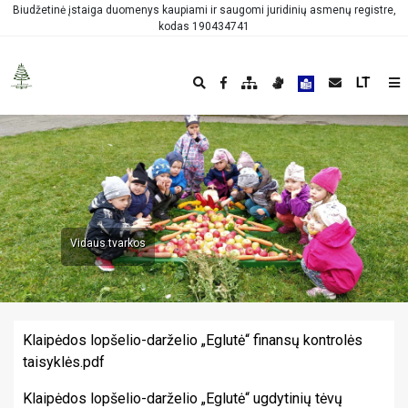
Biudžetinė įstaiga duomenys kaupiami ir saugomi juridinių asmenų registre,
kodas 190434741
LT
Vidaus tvarkos
Klaipėdos lopšelio-darželio „Eglutė“ finansų kontrolės
taisyklės.pdf
Klaipėdos lopšelio-darželio „Eglutė“ ugdytinių tėvų