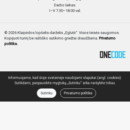
Darbo laikas:
I–V 7.30–18.00 val.
© 2026 Klaipėdos lopšelis-darželis „Eglutė“. Visos teisės saugomos.
Kopijuoti turinį be raštiško sutikimo griežtai draudžiama.
Privatumo
politika.
Informuojame, kad šioje svetainėje naudojami slapukai (angl. cookies).
Sutikdami, paspauskite mygtuką „Sutinku“ arba naršykite toliau.
Sutinku
Privatumo politika