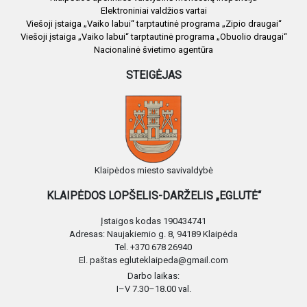
Elektroniniai valdžios vartai
Viešoji įstaiga „Vaiko labui“ tarptautinė programa „Zipio draugai“
Viešoji įstaiga „Vaiko labui“ tarptautinė programa „Obuolio draugai“
Nacionalinė švietimo agentūra
STEIGĖJAS
Klaipėdos miesto savivaldybė
KLAIPĖDOS LOPŠELIS-DARŽELIS „EGLUTĖ“
Įstaigos kodas 190434741
Adresas: Naujakiemio g. 8, 94189 Klaipėda
Tel. +370 678 26940
El. paštas egluteklaipeda@gmail.com
Darbo laikas:
I–V 7.30–18.00 val.