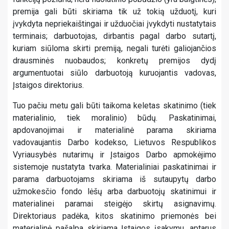
premija gali būti skiriama tik už tokią užduotį, kuri
įvykdyta nepriekaištingai ir užduočiai įvykdyti nustatytais
terminais; darbuotojas, dirbantis pagal darbo sutartį,
kuriam siūloma skirti premiją, negali turėti galiojančios
drausminės nuobaudos; konkretų premijos dydį
argumentuotai siūlo darbuotoją kuruojantis vadovas,
Įstaigos direktorius.
Tuo pačiu metu gali būti taikoma keletas skatinimo (tiek
materialinio, tiek moralinio) būdų. Paskatinimai,
apdovanojimai ir materialinė parama skiriama
vadovaujantis Darbo kodekso, Lietuvos Respublikos
Vyriausybės nutarimų ir Įstaigos Darbo apmokėjimo
sistemoje nustatyta tvarka. Materialiniai paskatinimai ir
parama darbuotojams skiriama iš sutaupytų darbo
užmokesčio fondo lėšų arba darbuotojų skatinimui ir
materialinei paramai steigėjo skirtų asignavimų.
Direktoriaus padėka, kitos skatinimo priemonės bei
materialinė pašalpa skiriama Įstaigos įsakymu, aptarus