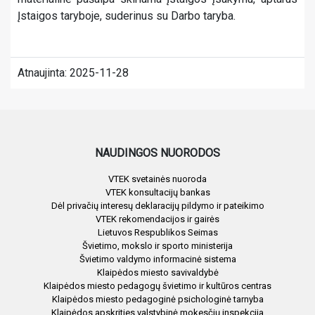
Įstaigos taryboje, suderinus su Darbo taryba.
Atnaujinta: 2025-11-28
NAUDINGOS NUORODOS
VTEK svetainės nuoroda
VTEK konsultacijų bankas
Dėl privačių interesų deklaracijų pildymo ir pateikimo
VTEK rekomendacijos ir gairės
Lietuvos Respublikos Seimas
Švietimo, mokslo ir sporto ministerija
Švietimo valdymo informacinė sistema
Klaipėdos miesto savivaldybė
Klaipėdos miesto pedagogų švietimo ir kultūros centras
Klaipėdos miesto pedagoginė psichologinė tarnyba
Klaipėdos apskrities valstybinė mokesčių inspekcija