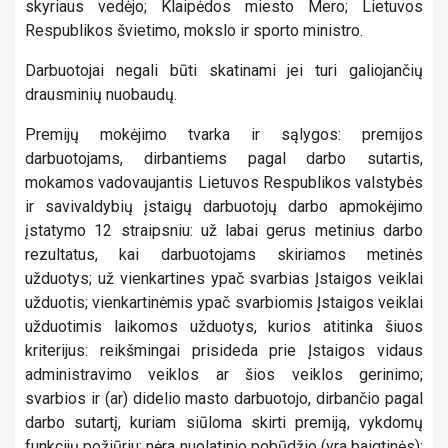
skyriaus vedėjo; Klaipėdos miesto Mero; Lietuvos
Respublikos švietimo, mokslo ir sporto ministro.
Darbuotojai negali būti skatinami jei turi galiojančių
drausminių nuobaudų.
Premijų mokėjimo tvarka ir sąlygos: premijos
darbuotojams, dirbantiems pagal darbo sutartis,
mokamos vadovaujantis Lietuvos Respublikos valstybės
ir savivaldybių įstaigų darbuotojų darbo apmokėjimo
įstatymo 12 straipsniu: už labai gerus metinius darbo
rezultatus, kai darbuotojams skiriamos metinės
užduotys; už vienkartines ypač svarbias Įstaigos veiklai
užduotis; vienkartinėmis ypač svarbiomis Įstaigos veiklai
užduotimis laikomos užduotys, kurios atitinka šiuos
kriterijus: reikšmingai prisideda prie Įstaigos vidaus
administravimo veiklos ar šios veiklos gerinimo;
svarbios ir (ar) didelio masto darbuotojo, dirbančio pagal
darbo sutartį, kuriam siūloma skirti premiją, vykdomų
funkcijų požiūriu; nėra nuolatinio pobūdžio (yra baigtinės);