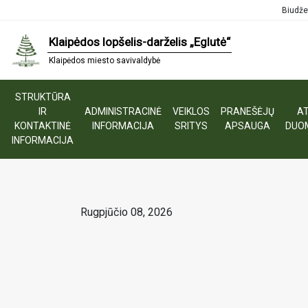
Biudže
Klaipėdos lopšelis-darželis „Eglutė“
Klaipėdos miesto savivaldybė
STRUKTŪRA
E
IR
ADMINISTRACINĖ
VEIKLOS
PRANEŠĖJŲ
AT
S
KONTAKTINĖ
INFORMACIJA
SRITYS
APSAUGA
DUO
INFORMACIJA
Rugpjūčio 08, 2026