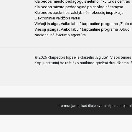
Klaipėdos miesto pedagogų švietimo ir kultūros centras
Klaipėdos miesto pedagoginė psichologinė tarnyba
Klaipėdos apskrities valstybinė mokesčių inspekcija
Elektroniniai valdžios vartai
Viešoji įstaiga „Vaiko labui“ tarptautinė programa „Zipio 
Viešoji įstaiga „Vaiko labui“ tarptautinė programa „Obuol
Nacionalinė švietimo agentūra
© 2026 Klaipėdos lopšelis-darželis „Eglutė“. Visos teis
Kopijuoti turinį be raštiško sutikimo griežtai draudžiama.
Informuojame, kad šioje svetainėje naudojami s