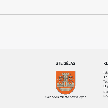
STEIGĖJAS
KL
Įs
Adr
Tel
El.
Dar
I–V
Klaipėdos miesto savivaldybė