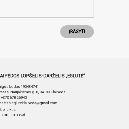
ĮRAŠYTI
AIPĖDOS LOPŠELIS-DARŽELIS „EGLUTĖ“
taigos kodas 190434741
esas: Naujakiemio g. 8, 94189 Klaipėda
. +370 678 26940
 paštas egluteklaipeda@gmail.com
bo laikas:
 7.30–18.00 val.