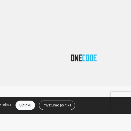
 toliau.
Sutinku
Privatumo politika