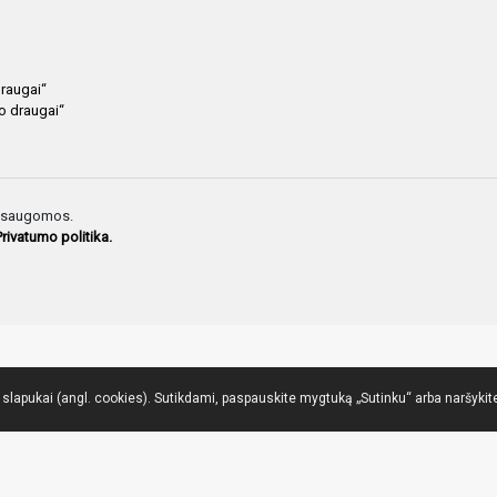
draugai“
io draugai“
ės saugomos.
Privatumo politika.
lapukai (angl. cookies). Sutikdami, paspauskite mygtuką „Sutinku“ arba naršykite