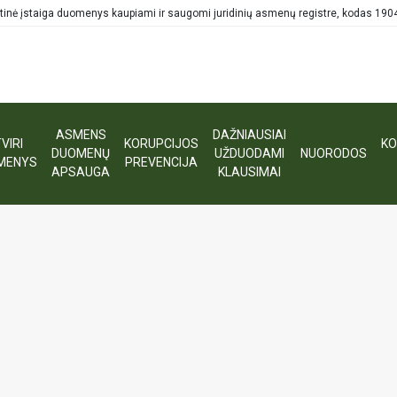
tinė įstaiga duomenys kaupiami ir saugomi juridinių asmenų registre, kodas 19
ASMENS
DAŽNIAUSIAI
VIRI
KORUPCIJOS
KO
DUOMENŲ
UŽDUODAMI
NUORODOS
MENYS
PREVENCIJA
APSAUGA
KLAUSIMAI