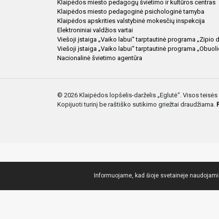
Klaipėdos miesto pedagogų švietimo ir kultūros centras
Klaipėdos miesto pedagoginė psichologinė tarnyba
Klaipėdos apskrities valstybinė mokesčių inspekcija
Elektroniniai valdžios vartai
Viešoji įstaiga „Vaiko labui“ tarptautinė programa „Zipio 
Viešoji įstaiga „Vaiko labui“ tarptautinė programa „Obuol
Nacionalinė švietimo agentūra
© 2026 Klaipėdos lopšelis-darželis „Eglutė“. Visos teis
Kopijuoti turinį be raštiško sutikimo griežtai draudžiama.
Informuojame, kad šioje svetainėje naudojami s