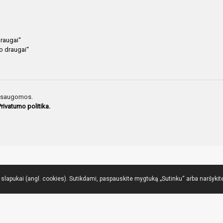
draugai“
io draugai“
ės saugomos.
Privatumo politika.
lapukai (angl. cookies). Sutikdami, paspauskite mygtuką „Sutinku“ arba naršykite