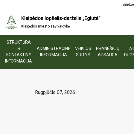
Biudže
Klaipėdos lopšelis-darželis „Eglutė“
Klaipėdos miesto savivaldybė
STRUKTŪRA
E
IR
ADMINISTRACINĖ
VEIKLOS
PRANEŠĖJŲ
AT
S
KONTAKTINĖ
INFORMACIJA
SRITYS
APSAUGA
DUO
INFORMACIJA
Rugpjūčio 07, 2026