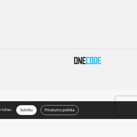
 toliau.
Sutinku
Privatumo politika