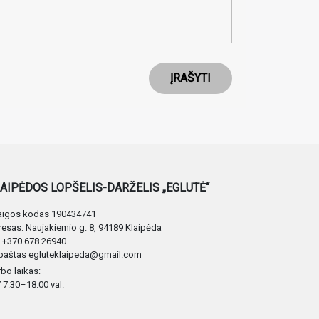
ĮRAŠYTI
AIPĖDOS LOPŠELIS-DARŽELIS „EGLUTĖ“
taigos kodas 190434741
esas: Naujakiemio g. 8, 94189 Klaipėda
. +370 678 26940
 paštas egluteklaipeda@gmail.com
bo laikas:
 7.30–18.00 val.