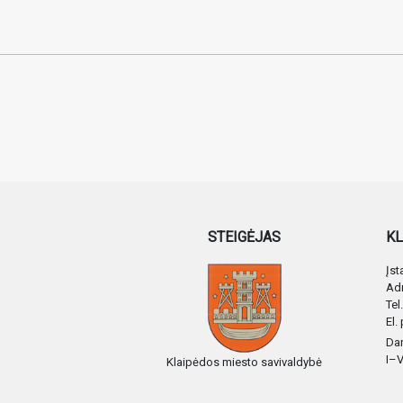
STEIGĖJAS
KL
Įs
Adr
Tel
El.
Dar
I–V
Klaipėdos miesto savivaldybė