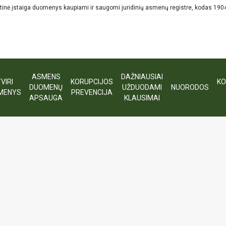
tinė įstaiga duomenys kaupiami ir saugomi juridinių asmenų registre, kodas 19
ASMENS
DAŽNIAUSIAI
VIRI
KORUPCIJOS
KO
DUOMENŲ
UŽDUODAMI
NUORODOS
MENYS
PREVENCIJA
APSAUGA
KLAUSIMAI