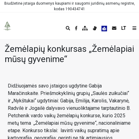
Biudžetinė įstaiga duomenys kaupiami ir saugomi juridinių asmenų registre,
kodas 190434741
LT
Žemėlapių konkursas „Žemėlapiai
mūsų gyvenime“
Didžiuojamės savo įstaigos ugdytine Gabija
Maračinskaite. Priešmokyklinių grupių „Saulės zuikučiai“
ir „Nykštukai“ ugdytiniai: Gabija, Emilija, Karolis, Vakarynė,
Radvilė ir Jogailė dalyvavo vienuoliktajame tarptautinio B.
Petchenik vardo vaikų žemėlapių konkurse, kurio 2025
metų tema „Žemėlapiai mūsų gyvenime“, nacionaliniame
etape. Konkurso tikslai: lavinti vaikų supratimą apie
kartografiją, geografiją; gerinti ne tik artimiausios