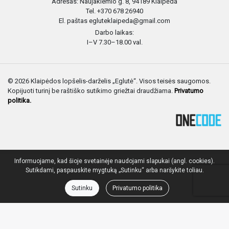
Adresas: Naujakiemio g. 8, 94189 Klaipėda
Tel. +370 678 26940
El. paštas egluteklaipeda@gmail.com
Darbo laikas:
I–V 7.30–18.00 val.
© 2026 Klaipėdos lopšelis-darželis „Eglutė“. Visos teisės saugomos.
Kopijuoti turinį be raštiško sutikimo griežtai draudžiama.
Privatumo
politika.
Informuojame, kad šioje svetainėje naudojami slapukai (angl. cookies).
Sutikdami, paspauskite mygtuką „Sutinku“ arba naršykite toliau.
Sutinku
Privatumo politika