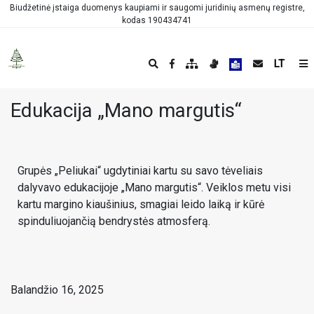
Biudžetinė įstaiga duomenys kaupiami ir saugomi juridinių asmenų registre,
kodas 190434741
LT
Edukacija „Mano margutis“
Grupės „Peliukai“ ugdytiniai kartu su savo tėveliais
dalyvavo edukacijoje „Mano margutis“. Veiklos metu visi
kartu margino kiaušinius, smagiai leido laiką ir kūrė
spinduliuojančią bendrystės atmosferą.
Balandžio 16, 2025