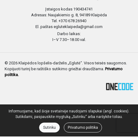
Įstaigos kodas 190434741
Adresas: Naujakiemio g. 8, 94189 Klaipėda
Tel. +370 678 26940
El. paštas egluteklaipeda@gmail.com
Darbo laikas:
I–V 7.30–18.00 val.
© 2026 Klaipėdos lopšelis-darželis „Eglutė“. Visos teisės saugomos.
Kopijuoti turinį be raštiško sutikimo griežtai draudžiama.
Privatumo
politika.
Informuojame, kad šioje svetainėje naudojami slapukai (angl. cookies).
Sutikdami, paspauskite mygtuką „Sutinku“ arba naršykite toliau.
Sutinku
Privatumo politika