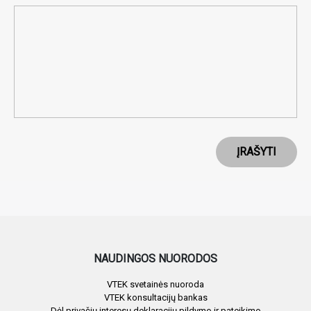
ĮRAŠYTI
NAUDINGOS NUORODOS
VTEK svetainės nuoroda
VTEK konsultacijų bankas
Dėl privačių interesų deklaracijų pildymo ir pateikimo