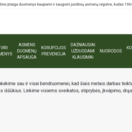
tinė įstaiga duomenys kaupiami ir saugomi juridinių asmenų registre, kodas 19
ASMENS
DAŽNIAUSIAI
VIRI
KORUPCIJOS
KO
DUOMENŲ
UŽDUODAMI
NUORODOS
MENYS
PREVENCIJA
AIS!
APSAUGA
KLAUSIMAI
ėkime sau ir visai bendruomenei, kad šiais metais darbas teiktų 
s iššūkius. Linkime visiems sveikatos, stiprybės, įkvėpimo, drąsos