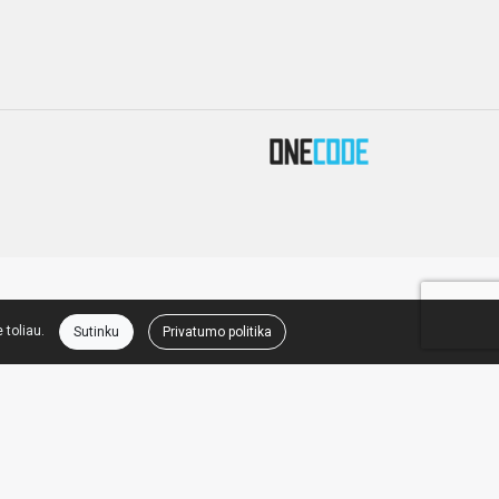
 toliau.
Sutinku
Privatumo politika