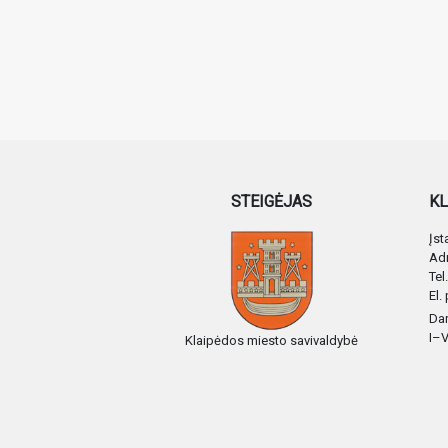
STEIGĖJAS
KL
Įs
Adr
Tel
El.
Dar
I–V
Klaipėdos miesto savivaldybė