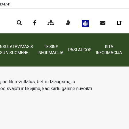
0434741
LT
NSULATAVIMASIS
TEISINĖ
KITA
PASLAUGOS
SU VISUOMENE
INFORMACIJA
INFORMACIJA
ne tik rezultatus, bet ir džiaugsmą, o
 svajoti ir tikėjimo, kad kartu galime nuveikti