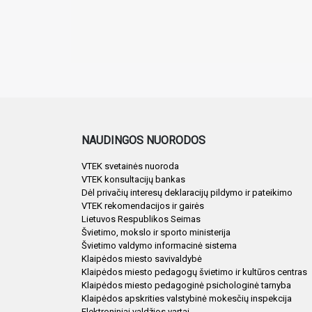
NAUDINGOS NUORODOS
VTEK svetainės nuoroda
VTEK konsultacijų bankas
Dėl privačių interesų deklaracijų pildymo ir pateikimo
VTEK rekomendacijos ir gairės
Lietuvos Respublikos Seimas
Švietimo, mokslo ir sporto ministerija
Švietimo valdymo informacinė sistema
Klaipėdos miesto savivaldybė
Klaipėdos miesto pedagogų švietimo ir kultūros centras
Klaipėdos miesto pedagoginė psichologinė tarnyba
Klaipėdos apskrities valstybinė mokesčių inspekcija
Elektroniniai valdžios vartai