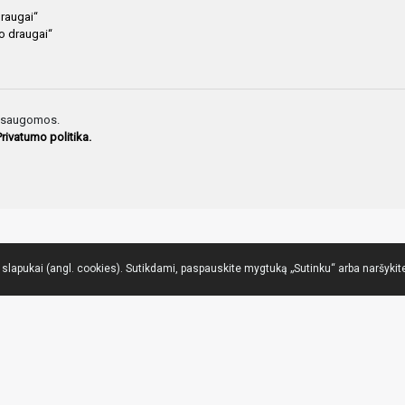
draugai“
io draugai“
ės saugomos.
Privatumo politika.
lapukai (angl. cookies). Sutikdami, paspauskite mygtuką „Sutinku“ arba naršykite