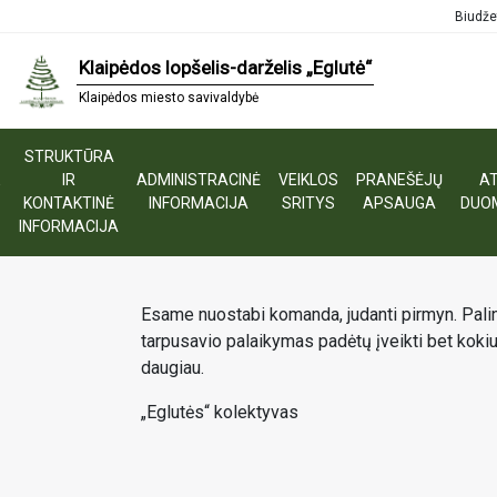
Biudže
Klaipėdos lopšelis-darželis „Eglutė“
Klaipėdos miesto savivaldybė
STRUKTŪRA
E
IR
ADMINISTRACINĖ
VEIKLOS
PRANEŠĖJŲ
AT
S
KONTAKTINĖ
INFORMACIJA
SRITYS
APSAUGA
DUO
SU NAUJAISIAIS 2026 MET
INFORMACIJA
Esame nuostabi komanda, judanti pirmyn. Palink
tarpusavio palaikymas padėtų įveikti bet kokiu
daugiau.
„Eglutės“ kolektyvas