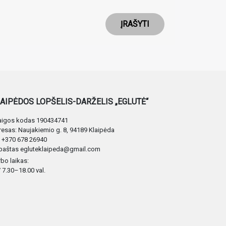
ĮRAŠYTI
AIPĖDOS LOPŠELIS-DARŽELIS „EGLUTĖ“
taigos kodas 190434741
esas: Naujakiemio g. 8, 94189 Klaipėda
. +370 678 26940
 paštas egluteklaipeda@gmail.com
bo laikas:
 7.30–18.00 val.