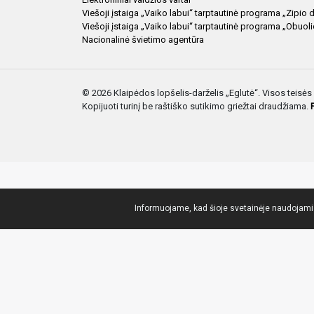
Viešoji įstaiga „Vaiko labui“ tarptautinė programa „Zipio 
Viešoji įstaiga „Vaiko labui“ tarptautinė programa „Obuol
Nacionalinė švietimo agentūra
© 2026 Klaipėdos lopšelis-darželis „Eglutė“. Visos teis
Kopijuoti turinį be raštiško sutikimo griežtai draudžiama.
Informuojame, kad šioje svetainėje naudojami s