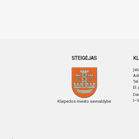
STEIGĖJAS
KL
Įs
Adr
Tel
El.
Dar
I–V
Klaipėdos miesto savivaldybė