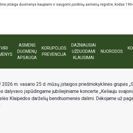
tinė įstaiga duomenys kaupiami ir saugomi juridinių asmenų registre, kodas 19
ASMENS
DAŽNIAUSIAI
VIRI
KORUPCIJOS
KO
DUOMENŲ
UŽDUODAMI
NUORODOS
MENYS
PREVENCIJA
iauju svajonių takais. 10 metų kartu“
APSAUGA
KLAUSIMAI
 2026 m. vasario 25 d. mūsų įstaigos priešmokyklinės grupės „Sa
dalyvavo įspūdingame jubiliejiniame koncerte „Keliauju svajonių t
delės Klaipėdos darželių bendruomenės dalimi. Dėkojame už pag
!