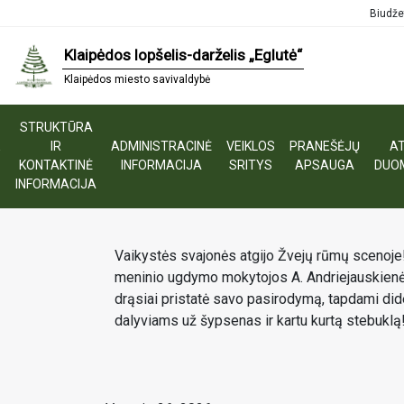
Biudže
Klaipėdos lopšelis-darželis „Eglutė“
Klaipėdos miesto savivaldybė
STRUKTŪRA
E
IR
ADMINISTRACINĖ
VEIKLOS
PRANEŠĖJŲ
AT
S
KONTAKTINĖ
INFORMACIJA
SRITYS
APSAUGA
DUO
Jubiliejinis koncertas „Kel
INFORMACIJA
Vaikystės svajonės atgijo Žvejų rūmų scenoje!
meninio ugdymo mokytojos A. Andriejauskienės 
drąsiai pristatė savo pasirodymą, tapdami di
dalyviams už šypsenas ir kartu kurtą stebuklą