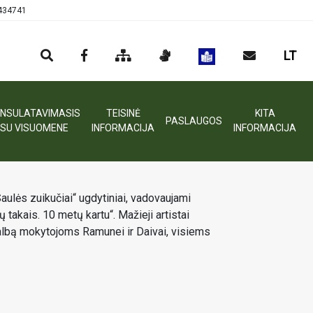
0434741
LT
NSULATAVIMASIS
TEISINĖ
KITA
PASLAUGOS
SU VISUOMENE
INFORMACIJA
INFORMACIJA
ulės zuikučiai“ ugdytiniai, vadovaujami
akais. 10 metų kartu“. Mažieji artistai
albą mokytojoms Ramunei ir Daivai, visiems