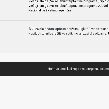
Viešoji įstaiga „Vaiko labui“ tarptautinė programa „Zipio 
Viešoji įstaiga „Vaiko labui“ tarptautinė programa „Obuol
Nacionalinė švietimo agentūra
© 2026 Klaipėdos lopšelis-darželis „Eglutė“. Visos teis
Kopijuoti turinį be raštiško sutikimo griežtai draudžiama.
Informuojame, kad šioje svetainėje naudojami s