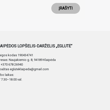
ĮRAŠYTI
AIPĖDOS LOPŠELIS-DARŽELIS „EGLUTĖ“
taigos kodas 190434741
esas: Naujakiemio g. 8, 94189 Klaipėda
. +370 678 26940
 paštas egluteklaipeda@gmail.com
bo laikas:
 7.30–18.00 val.