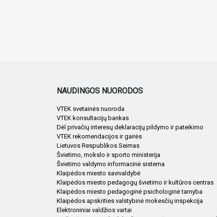
NAUDINGOS NUORODOS
VTEK svetainės nuoroda
VTEK konsultacijų bankas
Dėl privačių interesų deklaracijų pildymo ir pateikimo
VTEK rekomendacijos ir gairės
Lietuvos Respublikos Seimas
Švietimo, mokslo ir sporto ministerija
Švietimo valdymo informacinė sistema
Klaipėdos miesto savivaldybė
Klaipėdos miesto pedagogų švietimo ir kultūros centras
Klaipėdos miesto pedagoginė psichologinė tarnyba
Klaipėdos apskrities valstybinė mokesčių inspekcija
Elektroniniai valdžios vartai