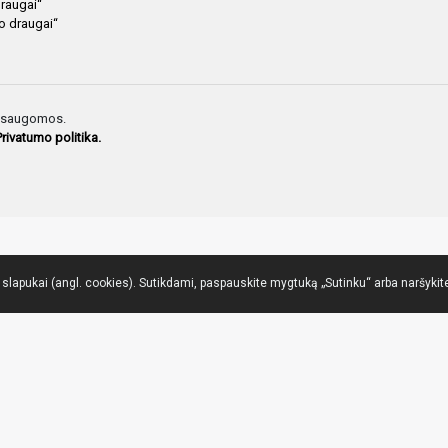
draugai“
io draugai“
ės saugomos.
Privatumo politika.
lapukai (angl. cookies). Sutikdami, paspauskite mygtuką „Sutinku“ arba naršykite