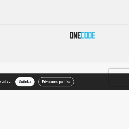
 toliau.
Sutinku
Privatumo politika