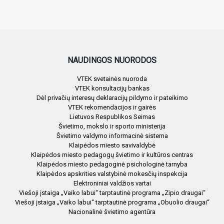
NAUDINGOS NUORODOS
VTEK svetainės nuoroda
VTEK konsultacijų bankas
Dėl privačių interesų deklaracijų pildymo ir pateikimo
VTEK rekomendacijos ir gairės
Lietuvos Respublikos Seimas
Švietimo, mokslo ir sporto ministerija
Švietimo valdymo informacinė sistema
Klaipėdos miesto savivaldybė
Klaipėdos miesto pedagogų švietimo ir kultūros centras
Klaipėdos miesto pedagoginė psichologinė tarnyba
Klaipėdos apskrities valstybinė mokesčių inspekcija
Elektroniniai valdžios vartai
Viešoji įstaiga „Vaiko labui“ tarptautinė programa „Zipio draugai“
Viešoji įstaiga „Vaiko labui“ tarptautinė programa „Obuolio draugai“
Nacionalinė švietimo agentūra