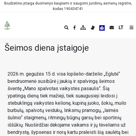
Biudžetinė įstaiga duomenys kaupiami ir saugomi juridinių asmenų registre,
kodas 190434741
LT
Šeimos diena įstaigoje
2026 m. gegužės 15 d. visa lopšelio-darželio „Eglutė“
bendruomenė susibūrė į jaukią ir spalvingą šeimos
šventę „Mano spalvotas vaikystės pasaulis“. Šią
ypatingą dieną tiek mažieji, tiek suaugusieji leidosi į
stebuklingą vaikystės kelionę, kupiną juoko, šokių, muilo
burbulų, spalvotų veidukų, linksmų pramogų, „laimės
šulinio“ staigmenų, ritmingų būgnų garsų bei sportinių
iššūkių. Nuoširdžiai dėkojame vaikams ir jų tėveliams už
bendrystę, šypsenas ir norą kartu praleisti šią saulėtą bei