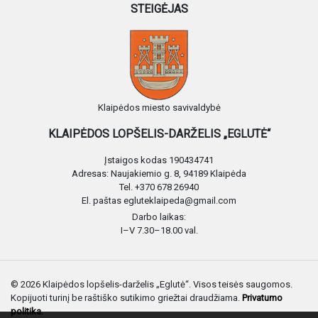
STEIGĖJAS
Klaipėdos miesto savivaldybė
KLAIPĖDOS LOPŠELIS-DARŽELIS „EGLUTĖ“
Įstaigos kodas 190434741
Adresas: Naujakiemio g. 8, 94189 Klaipėda
Tel. +370 678 26940
El. paštas egluteklaipeda@gmail.com
Darbo laikas:
I–V 7.30–18.00 val.
© 2026 Klaipėdos lopšelis-darželis „Eglutė“. Visos teisės saugomos.
Kopijuoti turinį be raštiško sutikimo griežtai draudžiama.
Privatumo
politika.