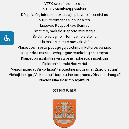
VTEK svetainės nuoroda
VTEK konsultacijų bankas
Dėl privačių interesų deklaracijų pildymo ir pateikimo
VTEK rekomendacijos ir gairės
Lietuvos Respublikos Seimas
Švietimo, mokslo ir sporto ministerija
Švietimo valdymo informacinė sistema
Klaipėdos miesto savivaldybė
Klaipėdos miesto pedagogų švietimo ir kultūros centras
Klaipėdos miesto pedagoginė psichologinė tarnyba
Klaipėdos apskrities valstybinė mokesčių inspekcija
Elektroniniai valdžios vartai
Viešoji įstaiga „Vaiko labui“ tarptautinė programa „Zipio draugai“
Viešoji įstaiga „Vaiko labui“ tarptautinė programa „Obuolio draugai“
Nacionalinė švietimo agentūra
STEIGĖJAS