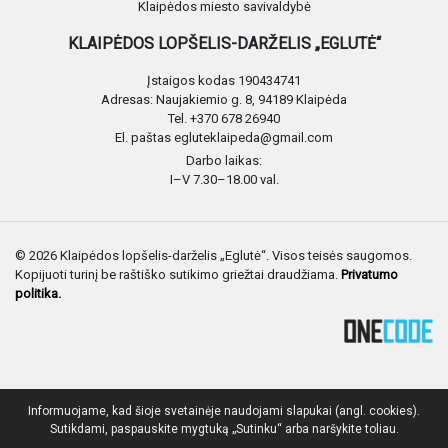
Klaipėdos miesto savivaldybė
KLAIPĖDOS LOPŠELIS-DARŽELIS „EGLUTĖ“
Įstaigos kodas 190434741
Adresas: Naujakiemio g. 8, 94189 Klaipėda
Tel. +370 678 26940
El. paštas egluteklaipeda@gmail.com
Darbo laikas:
I–V 7.30–18.00 val.
© 2026 Klaipėdos lopšelis-darželis „Eglutė“. Visos teisės saugomos.
Kopijuoti turinį be raštiško sutikimo griežtai draudžiama.
Privatumo
politika.
Informuojame, kad šioje svetainėje naudojami slapukai (angl. cookies).
Sutikdami, paspauskite mygtuką „Sutinku“ arba naršykite toliau.